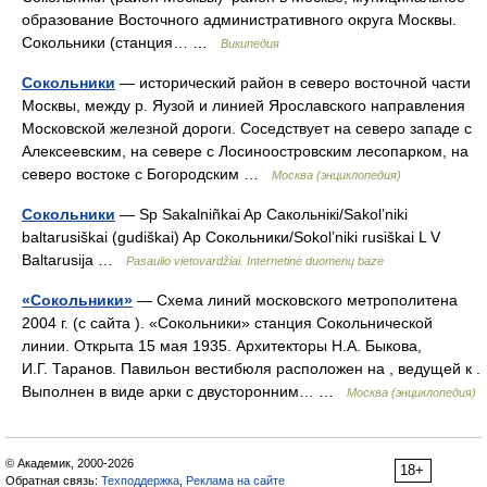
образование Восточного административного округа Москвы.
Сокольники (станция… …
Википедия
Сокольники
— исторический район в северо восточной части
Москвы, между р. Яузой и линией Ярославского направления
Московской железной дороги. Соседствует на северо западе с
Алексеевским, на севере с Лосиноостровским лесопарком, на
северо востоке с Богородским …
Москва (энциклопедия)
Сокольники
— Sp Sakalniñkai Ap Сакольнікі/Sakol’niki
baltarusiškai (gudiškai) Ap Сокольники/Sokol’niki rusiškai L V
Baltarusija …
Pasaulio vietovardžiai. Internetinė duomenų bazė
«Сокольники»
— Схема линий московского метрополитена
2004 г. (с сайта ). «Сокольники» станция Сокольнической
линии. Открыта 15 мая 1935. Архитекторы Н.А. Быкова,
И.Г. Таранов. Павильон вестибюля расположен на , ведущей к .
Выполнен в виде арки с двусторонним… …
Москва (энциклопедия)
© Академик, 2000-2026
18+
Обратная связь:
Техподдержка
,
Реклама на сайте