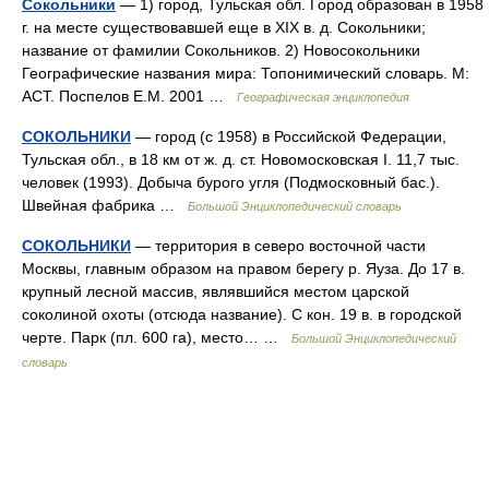
Сокольники
— 1) город, Тульская обл. Город образован в 1958
г. на месте существовавшей еще в XIX в. д. Сокольники;
название от фамилии Сокольников. 2) Новосокольники
Географические названия мира: Топонимический словарь. М:
АСТ. Поспелов Е.М. 2001 …
Географическая энциклопедия
СОКОЛЬНИКИ
— город (с 1958) в Российской Федерации,
Тульская обл., в 18 км от ж. д. ст. Новомосковская I. 11,7 тыс.
человек (1993). Добыча бурого угля (Подмосковный бас.).
Швейная фабрика …
Большой Энциклопедический словарь
СОКОЛЬНИКИ
— территория в северо восточной части
Москвы, главным образом на правом берегу р. Яуза. До 17 в.
крупный лесной массив, являвшийся местом царской
соколиной охоты (отсюда название). С кон. 19 в. в городской
черте. Парк (пл. 600 га), место… …
Большой Энциклопедический
словарь