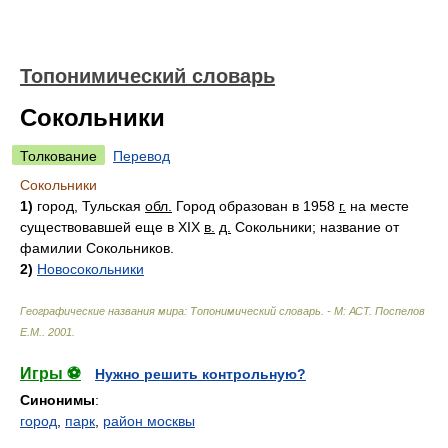
Топонимический словарь
Сокольники
Толкование
Перевод
Сокольники
1)
город, Тульская
обл.
Город образован в 1958
г.
на месте
существовавшей еще в XIX
в.
д.
Сокольники; название от
фамилии Сокольников.
2)
Новосокольники
Географические названия мира: Топонимический словарь. - М: АСТ
.
Поспелов
Е.М.
.
2001
.
Игры ⚽
Нужно решить контрольную?
Синонимы
:
город
,
парк
,
район москвы