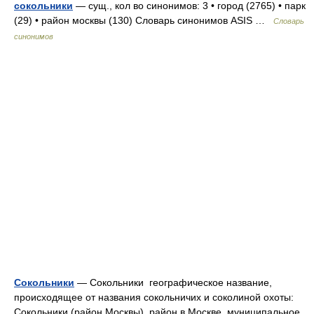
сокольники
— сущ., кол во синонимов: 3 • город (2765) • парк
(29) • район москвы (130) Словарь синонимов ASIS …
Словарь
синонимов
Сокольники
— Сокольники географическое название,
происходящее от названия сокольничих и соколиной охоты:
Сокольники (район Москвы) район в Москве, муниципальное